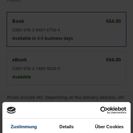
Lokale Wohnungspolitik
Book
€64.00
ISBN 978-3-8487-6756-4
Available in 3-5 business days
Lokale Wohnungspolitik
eBook
€64.00
ISBN 978-3-7489-0828-9
Available
Prices include VAT. Depending on the delivery address, VAT
may vary at checkout.
Add to Cart
Zustimmung
Details
Über Cookies
Add to Wish List