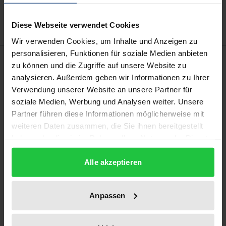
Delivery cost notice
Diese Webseite verwendet Cookies
Wir verwenden Cookies, um Inhalte und Anzeigen zu
personalisieren, Funktionen für soziale Medien anbieten
Description
zu können und die Zugriffe auf unsere Website zu
analysieren. Außerdem geben wir Informationen zu Ihrer
Faced with a new housing problem, cities are
Verwendung unserer Website an unsere Partner für
soziale Medien, Werbung und Analysen weiter. Unsere
becoming more important in solving it, and a
Partner führen diese Informationen möglicherweise mit
communalisation of housing policy can be observed.
weiteren Daten zusammen, die Sie ihnen bereitgestellt
On the basis of case studies from 14 cities, this book
haben oder die sie im Rahmen Ihrer Nutzung der Dienste
comparatively analyses the limits and varieties of
gesammelt haben.
local housing policy in Germany and the
Alle akzeptieren
opportunities it offers. In presenting the cities, the
book looks at their local rental and real estate
Anpassen
markets, the design of their local housing policy in
terms of how it perceives problems, instruments