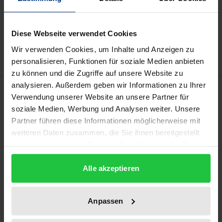
Add to Cart
Add to Wish List
Diese Webseite verwendet Cookies
Delivery cost notice
Wir verwenden Cookies, um Inhalte und Anzeigen zu
personalisieren, Funktionen für soziale Medien anbieten
zu können und die Zugriffe auf unsere Website zu
analysieren. Außerdem geben wir Informationen zu Ihrer
Description
Verwendung unserer Website an unsere Partner für
soziale Medien, Werbung und Analysen weiter. Unsere
This thesis analyses dismissals of church employees
Partner führen diese Informationen möglicherweise mit
from a European perspective. Based on ECHR and
weiteren Daten zusammen, die Sie ihnen bereitgestellt
haben oder die sie im Rahmen Ihrer Nutzung der Dienste
EU law, the author develops an approach that
gesammelt haben.
balances the right of self-determination of religious
Alle akzeptieren
communities with the fundamental rights of
employees. At the heart of this approach sits the
Anpassen
function of the employee in the employer’s religious
sending. Against this background, the German