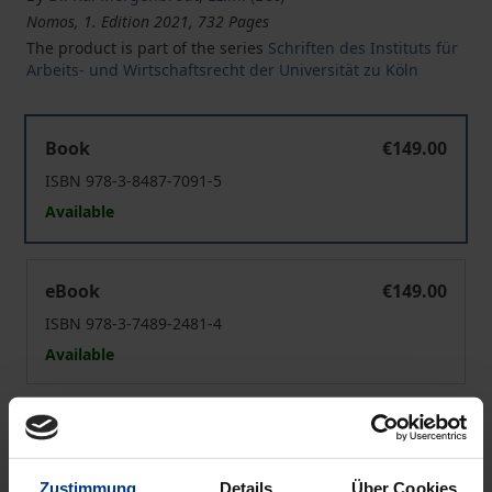
Nomos, 1. Edition 2021, 732 Pages
The product is part of the series
Schriften des Instituts für
Arbeits- und Wirtschaftsrecht der Universität zu Köln
Loyalitätsobliegenheiten und Grundrechte
Book
€149.00
ISBN 978-3-8487-7091-5
Available
Loyalitätsobliegenheiten und Grundrechte
eBook
€149.00
ISBN 978-3-7489-2481-4
Available
Prices include VAT. Depending on the delivery address, VAT
may vary at checkout.
Zustimmung
Details
Über Cookies