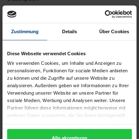
Mit dem Zweiten Vatikanischen Konzil und seiner
Rezeption hat sich der politische Katholizismus in
Zustimmung
Details
Über Cookies
vielen Ländern in beachtlicher Art und Weise
verändert.
Diese vergleichende Längsschnittstudie beschreibt
Diese Webseite verwendet Cookies
und analysiert für den deutschen und
Wir verwenden Cookies, um Inhalte und Anzeigen zu
amerikanischen Katholizismus erstmals
personalisieren, Funktionen für soziale Medien anbieten
zusammenhängend die historischen
zu können und die Zugriffe auf unsere Website zu
analysieren. Außerdem geben wir Informationen zu Ihrer
Vorbedingungen des aktuellen politischen
Verwendung unserer Website an unsere Partner für
Handelns, den Strukturwandel und die
soziale Medien, Werbung und Analysen weiter. Unsere
Pluralisierung von Kirche und Katholizismus seit
Partner führen diese Informationen möglicherweise mit
1960, die relevanten Themen und Ressourcen
weiteren Daten zusammen, die Sie ihnen bereitgestellt
politischer Einflussnahme sowie die großen Erfolge
haben oder die sie im Rahmen Ihrer Nutzung der Dienste
und Misserfolge in den Politikfeldern Lebensschutz
gesammelt haben.
Alle akzeptieren
und Sozialpolitik. Die innovative Verknüpfung von