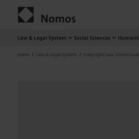
Skip to Content
Law & Legal System
Social Sciences
Humanit
Home
/
Law & Legal System
/
Copyright Law, Intellectua