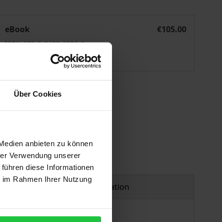
Markenrechtlicher Motivschutz
eBook
€105.00
ISBN 978-3-8452-9599-2
Available
 vary at checkout.
Über Cookies
 Medien anbieten zu können
hrer Verwendung unserer
 führen diese Informationen
ie im Rahmen Ihrer Nutzung
Product safety information