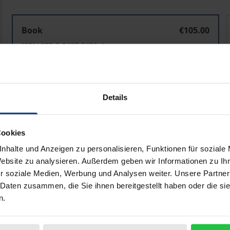
Markenrechtlicher Motivschutz
Book
€105.00
ISBN 978-3-8487-5430-4
Available in 3-5 business days
Prices include VAT. Depending on the delivery address, VAT may
Details
Add to Cart
Add to Wish List
Cookies
Delivery cost notice
nhalte und Anzeigen zu personalisieren, Funktionen für soziale
Website zu analysieren. Außerdem geben wir Informationen zu I
r soziale Medien, Werbung und Analysen weiter. Unsere Partner
 Daten zusammen, die Sie ihnen bereitgestellt haben oder die s
Bibliographical data
n.