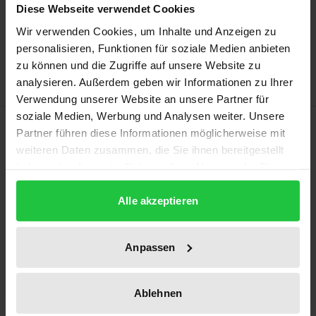
Diese Webseite verwendet Cookies
Add to Cart
Wir verwenden Cookies, um Inhalte und Anzeigen zu
Add to Wish List
personalisieren, Funktionen für soziale Medien anbieten
Delivery cost notice
zu können und die Zugriffe auf unsere Website zu
analysieren. Außerdem geben wir Informationen zu Ihrer
Verwendung unserer Website an unsere Partner für
soziale Medien, Werbung und Analysen weiter. Unsere
Description
Partner führen diese Informationen möglicherweise mit
weiteren Daten zusammen, die Sie ihnen bereitgestellt
Substantive consolidation permits a court, in
haben oder die sie im Rahmen Ihrer Nutzung der Dienste
gesammelt haben.
insolvency proceedings involving two or more
Alle akzeptieren
business syndicates, to disregard the separate
identity of each one in appropriate circumstances
and consolidate their assets and liabilities, treating
Anpassen
them as if they were held and incurred by a single
entity. While substantive consolidation can be
Ablehnen
ordered by a US or Chinese court, despite an