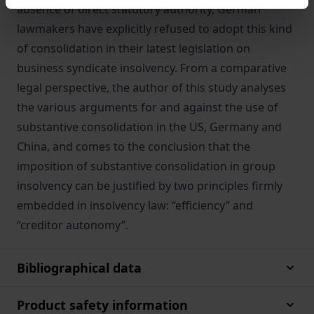
absence of direct statutory authority, German
lawmakers have explicitly refused to adopt this kind
of consolidation in their latest legislation on
business syndicate insolvency. From a comparative
legal perspective, the author of this study analyses
the various arguments for and against the use of
substantive consolidation in the US, Germany and
China, and comes to the conclusion that the
imposition of substantive consolidation in group
insolvency can be justified by two principles firmly
embedded in insolvency law: “efficiency” and
“creditor autonomy”.
Bibliographical data
Product safety information