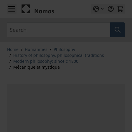
Skip to Content
Search
Home
/
Humanities
/
Philosophy
/
History of philosophy, philosophical traditions
/
Modern philosophy: since c 1800
/
Mécanique et mystique