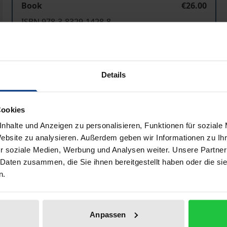
Book
€26.00
ISBN 978-3-8329-1428-8
Not available
Details
Add to Cart
Add to Wish List
Delivery cost notice
Cookies
nhalte und Anzeigen zu personalisieren, Funktionen für soziale
Website zu analysieren. Außerdem geben wir Informationen zu I
Bibliographical data
r soziale Medien, Werbung und Analysen weiter. Unsere Partner
 Daten zusammen, die Sie ihnen bereitgestellt haben oder die s
n.
undlegend geändert: Die Auflagenzahlen der Presse sind rü
utieren Bundeswirtschaftsminister a.D. Wolfgang Clement 
Anpassen
rung der Medien- und Meinungsvielfalt.