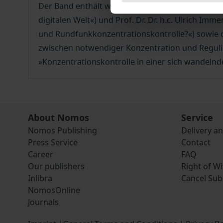
Der Band enthält weiterhin Redebeiträge von Dr
digitalen Welt«) und Prof. Dr. Dr. h.c. Ulrich Im
und Rundfunkkonzentrationskontrolle?«) sowie d
zwischen notwendiger Konzentration und Regulie
»Konzentrationskontrolle in einer sich wandeln
About Nomos
Service
Nomos Publishing
Delivery a
Press Service
Contact
Career
FAQ
Our publishers
Right of W
Inlibra
Cancel Sub
NomosOnline
Journals