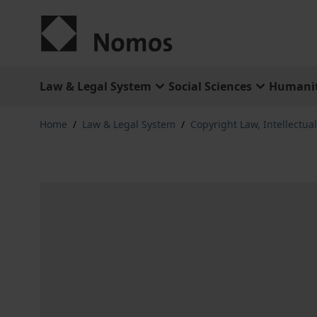
Skip to Content
Law & Legal System
Social Sciences
Humanit
Home
/
Law & Legal System
/
Copyright Law, Intellectua