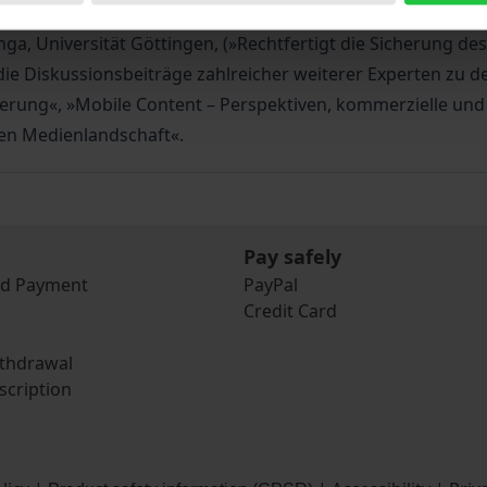
. Balthasar Schramm, Präsident der Sony Entertainment Gmb
menga, Universität Göttingen, (»Rechtfertigt die Sicherung 
ie Diskussionsbeiträge zahlreicher weiterer Experten zu
rung«, »Mobile Content – Perspektiven, kommerzielle und 
den Medienlandschaft«.
Pay safely
nd Payment
PayPal
Credit Card
ithdrawal
scription