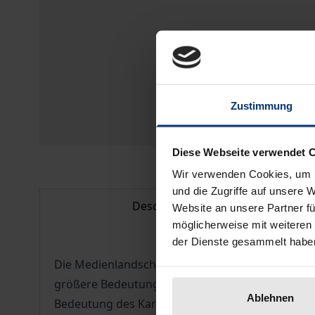
Zustimmung
Diese Webseite verwendet 
Wir verwenden Cookies, um I
und die Zugriffe auf unsere 
Description
Website an unsere Partner fü
möglicherweise mit weiteren
der Dienste gesammelt habe
Die Medienlandschaft in Deutschland hat sich gr
größere Bedeutung. Vor diesem Hintergrund disk
Ablehnen
Bedeutung des Kartellrechts als Mittel zur Siche