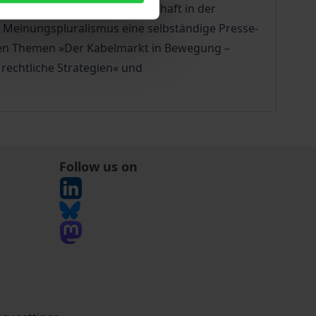
H GSA, (»Die Wissensgesellschaft in der
des Meinungspluralismus eine selbständige Presse-
 den Themen »Der Kabelmarkt in Bewegung –
rechtliche Strategien« und
Follow us on