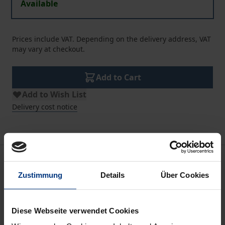
Available
Prices include VAT. Depending on the delivery address, VAT
may vary at checkout.
Add to Cart
Add to Wish List
Delivery cost notice
Description
Zustimmung
Details
Über Cookies
Menschenbilder sind wichtig, darüber ist sich die
Wissenschaft einig. Nicht von ungefähr spielt die
Diese Webseite verwendet Cookies
Berufung auf ein Menschenbild in vielen öffentlichen