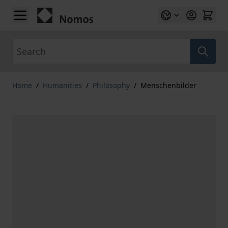
Skip to Content
Search
Home
/
Humanities
/
Philosophy
/
Menschenbilder