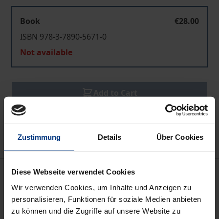
Book
€28.00
ISBN 978-3-7890-5671-0
Not available
Add to Cart
Add to Wish List
Delivery cost notice
Zustimmung
Details
Über Cookies
Description
Diese Webseite verwendet Cookies
Wir verwenden Cookies, um Inhalte und Anzeigen zu
personalisieren, Funktionen für soziale Medien anbieten
Ausgangspunkt dieses Bandes, der aus dem AFK-
zu können und die Zugriffe auf unsere Website zu
Kolloquium 1997 hervorging, ist die These, daß die