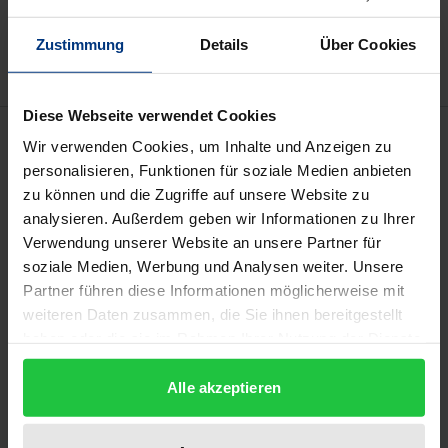
Add to Wish List
Delivery cost notice
Zustimmung
Details
Über Cookies
Diese Webseite verwendet Cookies
Description
Wir verwenden Cookies, um Inhalte und Anzeigen zu
personalisieren, Funktionen für soziale Medien anbieten
"Der Herr gab es ihm im Schlaf …" Vor vierhundert
zu können und die Zugriffe auf unsere Website zu
analysieren. Außerdem geben wir Informationen zu Ihrer
Jahren entwarf René Descartes in Neuburg im
Verwendung unserer Website an unsere Partner für
Traum die Methode der „wunderbaren
soziale Medien, Werbung und Analysen weiter. Unsere
Wissenschaft“, die zum Fundament der rationalen
Partner führen diese Informationen möglicherweise mit
Wissenschaft der Neuzeit werden sollte. Eine
weiteren Daten zusammen, die Sie ihnen bereitgestellt
interdisziplinäre und internationale Denkbemühung
haben oder die sie im Rahmen Ihrer Nutzung der Dienste
ist in dem vorliegenden Band dokumentiert, die
gesammelt haben.
diesen gewaltigen Schritt des philosophischen und
Alle akzeptieren
wissenschaftlichen Denkens rekonstruiert und sich
auch der Rezeption von Descartes in Deutschland