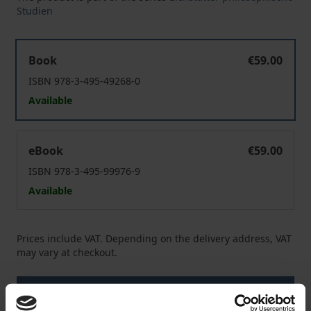
Studien
Mirabilis scientiae fundamenta
Book
€59.00
ISBN 978-3-495-49268-0
Available
Mirabilis scientiae fundamenta
eBook
€59.00
ISBN 978-3-495-99976-9
Available
Prices include VAT. Depending on the delivery address, VAT
may vary at checkout.
Add to Cart