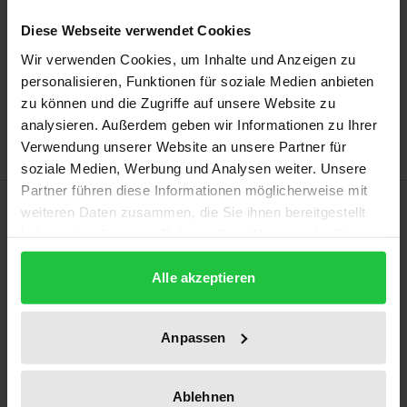
may vary at checkout.
Diese Webseite verwendet Cookies
Add to Cart
Wir verwenden Cookies, um Inhalte und Anzeigen zu
personalisieren, Funktionen für soziale Medien anbieten
Add to Wish List
zu können und die Zugriffe auf unsere Website zu
Delivery cost notice
analysieren. Außerdem geben wir Informationen zu Ihrer
Verwendung unserer Website an unsere Partner für
soziale Medien, Werbung und Analysen weiter. Unsere
Partner führen diese Informationen möglicherweise mit
Description
weiteren Daten zusammen, die Sie ihnen bereitgestellt
haben oder die sie im Rahmen Ihrer Nutzung der Dienste
gesammelt haben.
The expansion of onshore wind energy is faltering.
Alle akzeptieren
The federal states, which can control the expansion
through goals and principles in state-wide spatial
plans, have a share in this. The study shows that the
Anpassen
associated restriction of the freedom to build is
subject to the principle of proportionality as a
Ablehnen