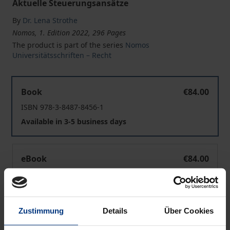
Aktuelle Steuerungsansätze
By
Dr. Lena Strothe
Nomos, 1. Edition 2022, 296 Pages
The product is part of the series
Nomos
Universitätsschriften – Recht
Möglichkeiten und Grenzen der landesplanerischen St
Book
€84.00
ISBN 978-3-8487-8456-1
Available in 3-5 business days
Möglichkeiten und Grenzen der landesplanerischen St
eBook
€84.00
ISBN 978-3-7489-2837-9
Available
Zustimmung
Details
Über Cookies
Prices include VAT. Depending on the delivery address, VAT