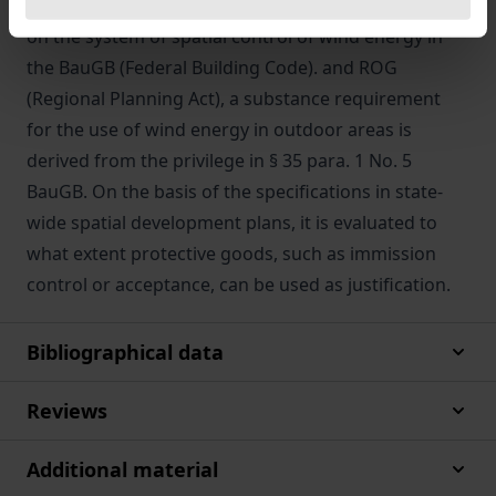
content and limitation provision of property. Based
on the system of spatial control of wind energy in
the BauGB (Federal Building Code). and ROG
(Regional Planning Act), a substance requirement
for the use of wind energy in outdoor areas is
derived from the privilege in § 35 para. 1 No. 5
BauGB. On the basis of the specifications in state-
wide spatial development plans, it is evaluated to
what extent protective goods, such as immission
control or acceptance, can be used as justification.
Bibliographical data
Reviews
Additional material