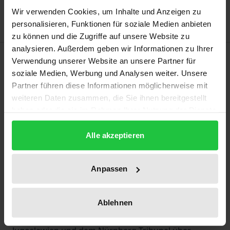
Delivery cost notice
Wir verwenden Cookies, um Inhalte und Anzeigen zu
personalisieren, Funktionen für soziale Medien anbieten
zu können und die Zugriffe auf unsere Website zu
analysieren. Außerdem geben wir Informationen zu Ihrer
Description
Verwendung unserer Website an unsere Partner für
soziale Medien, Werbung und Analysen weiter. Unsere
Partner führen diese Informationen möglicherweise mit
Wie gehen Gesellschaften mit dem Vermächtnis
weiteren Daten zusammen, die Sie ihnen bereitgestellt
systematischer Gewaltverbrechen um? Welche
haben oder die sie im Rahmen Ihrer Nutzung der Dienste
Mittel stehen ihnen zur Verfügung, um die Wahrheit
gesammelt haben.
ans Licht zu bringen, Taten zu ahnden, die Würde
Alle akzeptieren
der Opfer wieder herzustellen und gewaltresistente
soziale Beziehungen (wieder) zu ermöglichen? Vor
Anpassen
diesen Fragestellungen untersuchen die Beiträge
Möglichkeiten aber auch Grenzen von Mechanismen
zur Aufarbeitung der Vergangenheit. Diese reichen
Ablehnen
von den Strafgerichtshöfen für das ehemalige