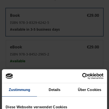
Nach Krieg, Gewalt und Repression
Book
€29.00
ISBN 978-3-8329-6242-5
Available in 3-5 business days
Nach Krieg, Gewalt und Repression
eBook
€29.00
ISBN 978-3-8452-2965-2
Available
Prices include VAT. Depending on the delivery address, VAT
may vary at checkout.
Zustimmung
Details
Über Cookies
Add to Cart
Add to Wish List
Diese Webseite verwendet Cookies