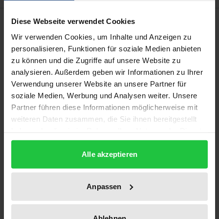
Description
Diese Webseite verwendet Cookies
Wir verwenden Cookies, um Inhalte und Anzeigen zu
personalisieren, Funktionen für soziale Medien anbieten
In der steuerpolitischen Diskussion wird häufig eine
zu können und die Zugriffe auf unsere Website zu
geringere Abgabenbelastung des Faktors Arbeit
analysieren. Außerdem geben wir Informationen zu Ihrer
gefordert. Man erwartet sich davon niedrigere
Verwendung unserer Website an unsere Partner für
Arbeitskosten und positive Effekte auf die
soziale Medien, Werbung und Analysen weiter. Unsere
Beschäftigung. Aber führt eine Senkung der
Partner führen diese Informationen möglicherweise mit
Abgabenbelastung tatsächlich zu niedrigeren
weiteren Daten zusammen, die Sie ihnen bereitgestellt
haben oder die sie im Rahmen Ihrer Nutzung der Dienste
Löhnen und mehr Beschäftigung?
gesammelt haben.
In dieser Arbeit werden theoretische Überlegungen
Alle akzeptieren
und empirische Befunde zu dieser Fragestellung
diskutiert und mit Fallstudien für Österreich
ergänzt. Die empirischen Ergebnisse bestätigen die
Anpassen
theoretischen Überlegungen: Eine höhere
Abgabenbelastung des Faktors Arbeit führt zu
Ablehnen