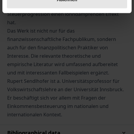
steigenden Arbeitskosten, während eine höhere
Steuerprogression einen lohndämpfenden Effekt
hat.
Das Werk ist nicht nur für das
finanzwissenschaftliche Fachpublikum, sondern
auch für den finanzpolitischen Praktiker von
Interesse. Die relevante theoretische und
empirische Literatur wird umfassend aufbereitet
und mit interessanten Fallbeispielen ergänzt.
Rupert Sendlhofer ist a. Universitätsprofessor für
Volkswirtschaftslehre an der Universität Innsbruck.
Er beschäftigt sich vor allem mit Fragen der
Einkommensbesteuerung im nationalen und
internationalen Kontext.
Bibliographical data