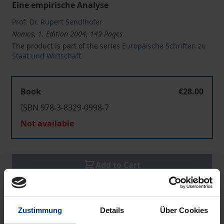
Eine empirische Analyse
Prof. Dr. Rupert Sendlhofer
Nomos, 1. Edition 2004, 149 Pages
The product is part of the series
Europäische Schriften zu
Staat und Wirtschaft
Book
€28.00
ISBN 978-3-8329-0998-7
Not available
Add to Cart
Add to Wish List
Delivery cost notice
Zustimmung
Details
Über Cookies