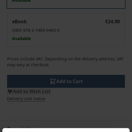
Available
Ordnungswidrigkeitenrecht
eBook
€24.90
ISBN 978-3-7489-0483-0
Available
Prices include VAT. Depending on the delivery address, VAT
may vary at checkout.
Add to Cart
Add to Wish List
Delivery cost notice
Description