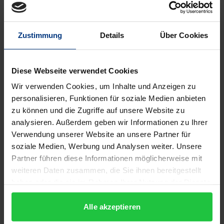
Das Recht der Ordnungswidrigkeiten hat eine sehr
Zustimmung
Details
Über Cookies
große Praxisrelevanz. Gute Kenntnisse werden
insbesondere von den (zukünftigen)
Mitarbeiterinnen und Mitarbeitern in den
Diese Webseite verwendet Cookies
Bußgeldstellen verlangt. An den Universitäten wird
Wir verwenden Cookies, um Inhalte und Anzeigen zu
das Recht der Ordnungswidrigkeiten jedoch fast
personalisieren, Funktionen für soziale Medien anbieten
ausschließlich als Randfach des Strafrechts gelehrt.
zu können und die Zugriffe auf unsere Website zu
Hinzu kommt, dass es bisher kein Lehrbuch gibt, das
analysieren. Außerdem geben wir Informationen zu Ihrer
Verwendung unserer Website an unsere Partner für
den Versuch einer eigenen dogmatischen
soziale Medien, Werbung und Analysen weiter. Unsere
Standortbestimmung des Rechts der
Partner führen diese Informationen möglicherweise mit
Ordnungswidrigkeiten unternimmt.
weiteren Daten zusammen, die Sie ihnen bereitgestellt
Das vorliegende Werk schließt diese Lücken und
haben oder die sie im Rahmen Ihrer Nutzung der Dienste
führt aus der Perspektive des Verwaltungsrechts
gesammelt haben.
mithilfe von Fällen, Aufbauschemata und Mustern in
Alle akzeptieren
das Recht der Ordnungswidrigkeiten ein, ohne