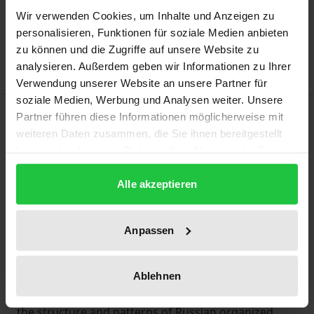
Add to Cart
Wir verwenden Cookies, um Inhalte und Anzeigen zu
Add to Wish List
personalisieren, Funktionen für soziale Medien anbieten
Delivery cost notice
zu können und die Zugriffe auf unsere Website zu
analysieren. Außerdem geben wir Informationen zu Ihrer
Verwendung unserer Website an unsere Partner für
soziale Medien, Werbung und Analysen weiter. Unsere
Description
Partner führen diese Informationen möglicherweise mit
weiteren Daten zusammen, die Sie ihnen bereitgestellt
haben oder die sie im Rahmen Ihrer Nutzung der Dienste
The problem of Russian organized crime has
gesammelt haben.
increasingly attracted attention of scholars,
Alle akzeptieren
practitioners and media. However, there is still lack
of the sound theoretical and conceptual framework
Anpassen
and classification of this phenomenon. Based on the
analysis of numerous previously unknown Russian
language publications, as well as criminal and
Ablehnen
criminal justice statistics, this paper elaborates on
the structure and patterns of Russian organized