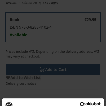
Tectum, 1. Edition 2018, 454 Pages
Book
€29.95
ISBN 978-3-8288-4102-4
Available
Prices include VAT. Depending on the delivery address, VAT
may vary at checkout.
Add to Cart
Add to Wish List
Delivery cost notice