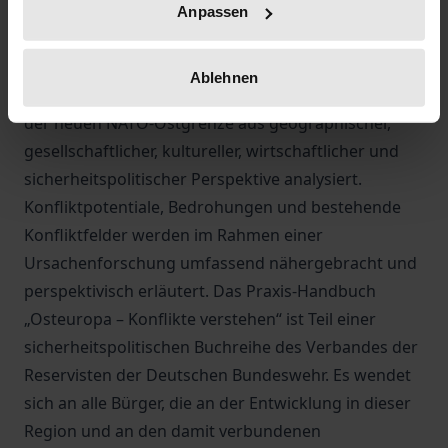
der Reservisten der Deutschen Bundeswehr e. V.
Anpassen
haben im Rahmen einer Arbeitsgruppe die
unterschiedlichen Konfliktfelder Osteuropas
Ablehnen
untersucht. Dabei wurden alle Staaten beiderseits
der neuen NATO-Ostgrenze aus geographischer,
gesellschaftlicher, kultureller, wirtschaftlicher und
sicherheitspolitischer Perspektive analysiert.
Konfliktpotentiale, Bedrohungen und bestehende
Konfliktfelder werden im Rahmen einer
Ursachenforschung umfassend nähergebracht und
perspektivisch erläutert. Das Praxis-Handbuch
„Osteuropa – Konflikte verstehen“ ist Teil einer
sicherheitspolitischen Buchreihe des Verbandes der
Reservisten der Deutschen Bundeswehr. Es wendet
sich an alle Bürger, die an der Entwicklung in dieser
Region und an den damit verbundenen