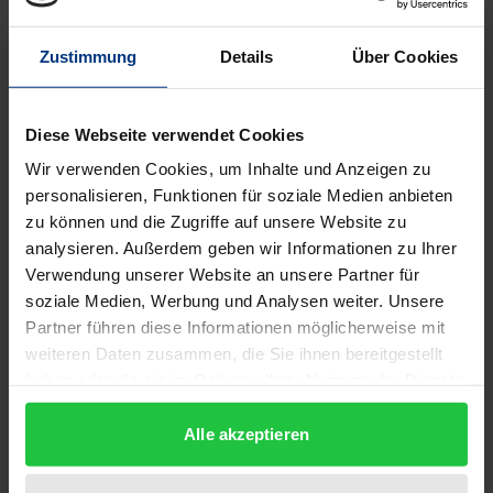
Description
Zustimmung
Details
Über Cookies
Bei Auflösung der Sowjetunion glaubte die
internationale Staatengemeinschaft, dass sich
Osteuropa zu einer stabilen, demokratischen und
Diese Webseite verwendet Cookies
friedlichen Region entwickeln könnte. Bald zeigte
Wir verwenden Cookies, um Inhalte und Anzeigen zu
sich, dass konfliktträchtige Entwicklungen und
personalisieren, Funktionen für soziale Medien anbieten
zu können und die Zugriffe auf unsere Website zu
ethnische Spannungen diesen Teil Europas über nun
analysieren. Außerdem geben wir Informationen zu Ihrer
schon mehr als zwei Jahrzehnte bestimmen würden.
Verwendung unserer Website an unsere Partner für
Alte und neue Konfliktfelder beeinflussen die
soziale Medien, Werbung und Analysen weiter. Unsere
sicherheitspolitische Lage. Konflikte erschweren in
Partner führen diese Informationen möglicherweise mit
einigen Ländern der Region gesamtstaatliche und
weiteren Daten zusammen, die Sie ihnen bereitgestellt
gesellschaftliche Entwicklungen. In anderen haben
haben oder die sie im Rahmen Ihrer Nutzung der Dienste
gesammelt haben.
sie Befürchtungen um Sicherheit und Stabilität
Alle akzeptieren
ausgelöst. Dauerhafte friedliche Lösungen
erscheinen nicht in Sicht. Mitglieder des Verbandes