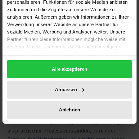
personalisieren, Funktionen für soziale Medien anbieten
Add to Wish List
zu können und die Zugriffe auf unsere Website zu
Delivery cost notice
analysieren. Außerdem geben wir Informationen zu Ihrer
Verwendung unserer Website an unsere Partner für
soziale Medien, Werbung und Analysen weiter. Unsere
Partner führen diese Informationen möglicherweise mit
Description
weiteren Daten zusammen, die Sie ihnen bereitgestellt
haben oder die sie im Rahmen Ihrer Nutzung der Dienste
Die Arbeit formuliert einen zeitgemäßen
gesammelt haben.
Alle akzeptieren
Bildungsbegriff, der sich dennoch nicht in dem
technologischen Kompetenzdenken erschöpft, das
den gegenwärtigen Mainstream von
Anpassen
Bildungstheorie und Didaktik so nachhaltig prägt.
Dies erfolgt auf der Grundlage des
Ablehnen
hermeneutischen Verfahrens, welches Hannah
Arendts Kant-Rezeption zugrunde liegt. Bildung wird
als praktischer Prozess verstanden, durch den