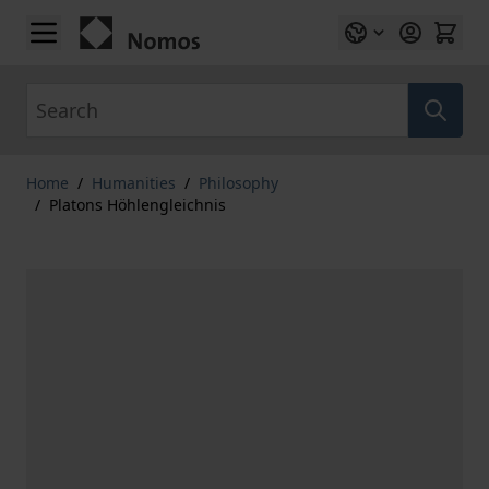
Skip to Content
Search
Home
/
Humanities
/
Philosophy
/
Platons Höhlengleichnis