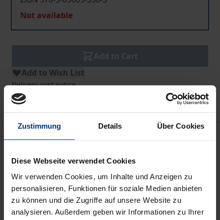
Not available
Add to Cart
Add to Wish List
Delivery cost notice
Zustimmung
Details
Über Cookies
Description
Diese Webseite verwendet Cookies
Das Höhlengleichnis ist heute so aktuell wie vor fast
Wir verwenden Cookies, um Inhalte und Anzeigen zu
zweieinhalb Tausend Jahren, als es von Platon in
personalisieren, Funktionen für soziale Medien anbieten
seinem 'Staat' aufgeschrieben worden ist (514a - 517
zu können und die Zugriffe auf unsere Website zu
a). Es ist das Sinnbild einer Weltauffassung, die bis
analysieren. Außerdem geben wir Informationen zu Ihrer
heute mächtig nachwirkt und es ist mit der Frage