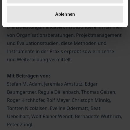
Fragestellung: „Wie funktioniert das Social-Impact-
Modell in der praktischen Anwendung?“
Ablehnen
Die Herausgeber haben in zahlreichen
Dienstleistungsmandaten, insbesondere im Rahmen
von Organisationsberatungen, Projektmanagement
und Evaluationsstudien, diese Methoden und
Instrumente in der Praxis erprobt sowie in Lehre
und Weiterbildung vermittelt.
Mit Beiträgen von:
Stefan M. Adam, Jeremias Amstutz, Edgar
Baumgartner, Regula Dällenbach, Thomas Geisen,
Roger Kirchhofer, Rolf Meyer, Christoph Minnig,
Torsten Nicolaisen, Eveline Odermatt, Beat
Uebelhart, Wolf Rainer Wendt, Bernadette Wüthrich,
Peter Zängl.