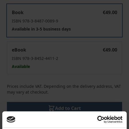
Praxisbuch zum Social-Impact-Modell
Book
€49.00
ISBN 978-3-8487-0089-9
Available in 3-5 business days
Praxisbuch zum Social-Impact-Modell
eBook
€49.00
ISBN 978-3-8452-4411-2
Available
Prices include VAT. Depending on the delivery address, VAT
may vary at checkout.
Add to Cart
Add to Wish List
Delivery cost notice