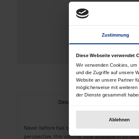
Zustimmung
Diese Webseite verwendet 
Wir verwenden Cookies, um I
und die Zugriffe auf unsere 
Website an unsere Partner fü
möglicherweise mit weiteren
der Dienste gesammelt habe
Description
Ablehnen
Never before has so much critical public attentio
perspective, this volume, now available in its se