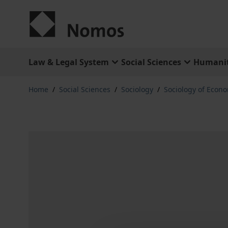
Skip to Content
Law & Legal System
Social Sciences
Humanit
Home
/
Social Sciences
/
Sociology
/
Sociology of Econ