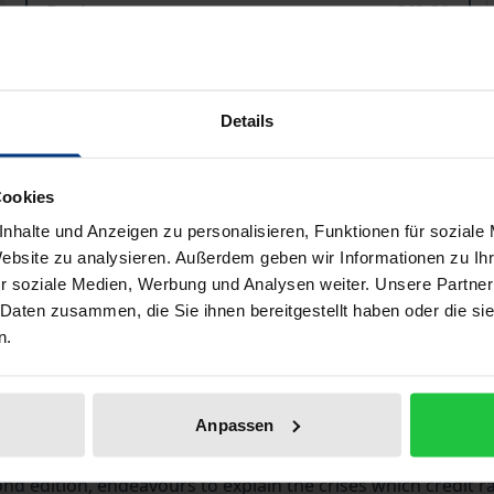
Book
€49.00
ISBN 978-3-8487-5090-0
Available
Details
Prices include VAT. Depending on the delivery address, VAT may
Cookies
Add to Cart
Add to Wish List
nhalte und Anzeigen zu personalisieren, Funktionen für soziale
Delivery cost notice
Website zu analysieren. Außerdem geben wir Informationen zu I
r soziale Medien, Werbung und Analysen weiter. Unsere Partner
 Daten zusammen, die Sie ihnen bereitgestellt haben oder die s
n.
Bibliographical data
Anpassen
n been focused on credit ratings and credit rating agencies 
cond edition, endeavours to explain the crises which credit 