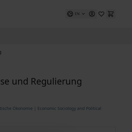
EN
g
ise und Regulierung
itische Ökonomie | Economic Sociology and Political
Ratingagenturen zwischen Krise und Regulierung