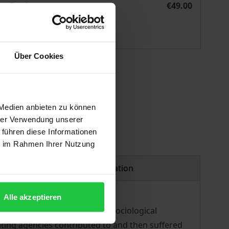
eBook
€49.00
ISBN 978-3-8452-9292-2
Available
Über Cookies
 vary at checkout.
 Medien anbieten zu können
hrer Verwendung unserer
 führen diese Informationen
ie im Rahmen Ihrer Nutzung
Product safety information
Alle akzeptieren
than in recent years. From a sociological
rating agencies contributed to and then suffered