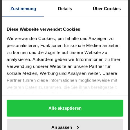
Zustimmung
Details
Über Cookies
Add to Cart
Add to Wish List
Diese Webseite verwendet Cookies
Delivery cost notice
Wir verwenden Cookies, um Inhalte und Anzeigen zu
personalisieren, Funktionen für soziale Medien anbieten
zu können und die Zugriffe auf unsere Website zu
analysieren. Außerdem geben wir Informationen zu Ihrer
Description
Verwendung unserer Website an unsere Partner für
soziale Medien, Werbung und Analysen weiter. Unsere
This volume presents a summary of the latest
Partner führen diese Informationen möglicherweise mit
academic conference on urban and regional
weiteren Daten zusammen, die Sie ihnen bereitgestellt
haben oder die sie im Rahmen Ihrer Nutzung der Dienste
planning which took place at the Technical
gesammelt haben.
University of Berlin. The conference addressed
Alle akzeptieren
current demands in urban development with regard
to recent court rulings and their implementation.
Anpassen
This book describes the 2017 legal amendments to