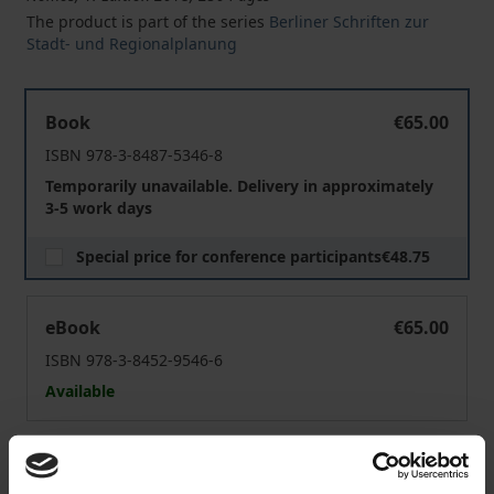
The product is part of the series
Berliner Schriften zur
Stadt- und Regionalplanung
Raumordnungs- und Bauleitplanung aktuell
Book
€65.00
ISBN 978-3-8487-5346-8
Temporarily unavailable. Delivery in approximately
3-5 work days
Special price for conference participants
€48.75
Raumordnungs- und Bauleitplanung aktuell
eBook
€65.00
ISBN 978-3-8452-9546-6
Available
Prices include VAT. Depending on the delivery address, VAT
may vary at checkout.