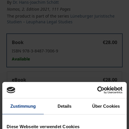
By
Dr. Hans-Joachim Schött
Nomos, 2. Edition 2021, 111 Pages
The product is part of the series
Lüneburger Juristische
Studien – Leuphana Legal Studies
Recht und Humanismus, Wirtschaften und Humanität
Book
€28.00
ISBN 978-3-8487-7006-9
Available
Recht und Humanismus, Wirtschaften und Humanität
eBook
€28.00
ISBN 978-3-7489-1073-2
Available
Zustimmung
Details
Über Cookies
Prices include VAT. Depending on the delivery address, VAT
may vary at checkout.
Diese Webseite verwendet Cookies