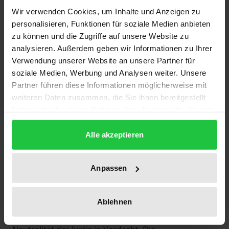
Wir verwenden Cookies, um Inhalte und Anzeigen zu
Add to Cart
personalisieren, Funktionen für soziale Medien anbieten
Add to Wish List
zu können und die Zugriffe auf unsere Website zu
Delivery cost notice
analysieren. Außerdem geben wir Informationen zu Ihrer
Verwendung unserer Website an unsere Partner für
soziale Medien, Werbung und Analysen weiter. Unsere
Partner führen diese Informationen möglicherweise mit
Description
weiteren Daten zusammen, die Sie ihnen bereitgestellt
haben oder die sie im Rahmen Ihrer Nutzung der Dienste
gesammelt haben.
Die „rechtskulturellen und rechtshistorischen
Alle akzeptieren
Betrachtungen“ treffen mittlerweile auf
grundlegende Krisen-Symptome und
Anpassen
staatspolitische, den Freiheitsbegriff neu
austarierende Tendenzen. Das berührt nicht nur das
Rechtsverständnis der Allgemeinheit und speziell
Ablehnen
der Wirtschaft. Ebenso gerät die weltanschauliche