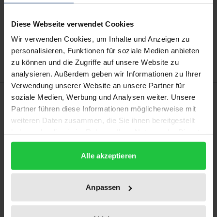
Add to Cart
Diese Webseite verwendet Cookies
Add to Wish List
Wir verwenden Cookies, um Inhalte und Anzeigen zu
Delivery cost notice
personalisieren, Funktionen für soziale Medien anbieten
zu können und die Zugriffe auf unsere Website zu
analysieren. Außerdem geben wir Informationen zu Ihrer
Verwendung unserer Website an unsere Partner für
Description
soziale Medien, Werbung und Analysen weiter. Unsere
Partner führen diese Informationen möglicherweise mit
weiteren Daten zusammen, die Sie ihnen bereitgestellt
No food law can ensure that only safe food is placed
haben oder die sie im Rahmen Ihrer Nutzung der Dienste
on the market. Nonetheless, after every food
gesammelt haben.
scandal, demands are regularly made to tighten up
Alle akzeptieren
the system on the basis of constitutional law. This
study is based on a dogmatically in-depth
Anpassen
determination of the constitutional, European Union
and international legal requirements in this regard,