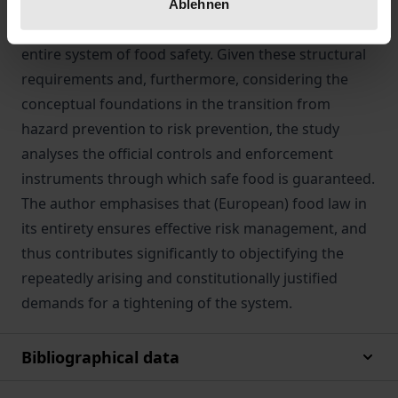
from which the author develops the regulatory
Ablehnen
framework to which these principles obligate the
entire system of food safety. Given these structural
requirements and, furthermore, considering the
conceptual foundations in the transition from
hazard prevention to risk prevention, the study
analyses the official controls and enforcement
instruments through which safe food is guaranteed.
The author emphasises that (European) food law in
its entirety ensures effective risk management, and
thus contributes significantly to objectifying the
repeatedly arising and constitutionally justified
demands for a tightening of the system.
Bibliographical data