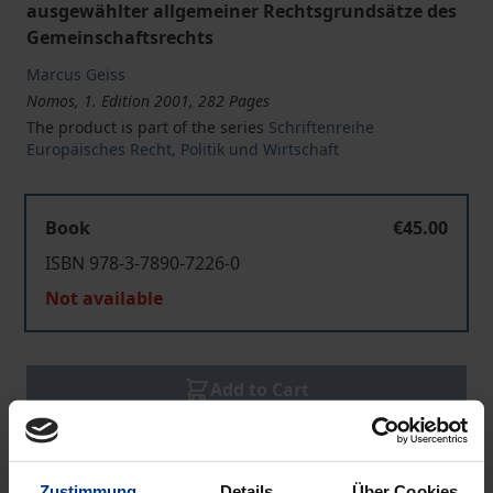
ausgewählter allgemeiner Rechtsgrundsätze des
Gemeinschaftsrechts
Marcus Geiss
Nomos, 1. Edition 2001, 282 Pages
The product is part of the series
Schriftenreihe
Europäisches Recht, Politik und Wirtschaft
Book
€45.00
ISBN 978-3-7890-7226-0
Not available
Add to Cart
Add to Wish List
Delivery cost notice
Zustimmung
Details
Über Cookies