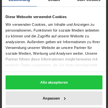
Description
Diese Webseite verwendet Cookies
Wir verwenden Cookies, um Inhalte und Anzeigen zu
Die europäischen Beihilfevorschriften gewinnen
personalisieren, Funktionen für soziale Medien anbieten
zu können und die Zugriffe auf unsere Website zu
ständig an Bedeutung. Noch immer bestehen aber
analysieren. Außerdem geben wir Informationen zu Ihrer
Mißverständnisse und falsche Erwartungen darüber,
Verwendung unserer Website an unsere Partner für
was die Beihilfeaufsicht der Kommission leistet bzw.
soziale Medien, Werbung und Analysen weiter. Unsere
leisten kann.
Partner führen diese Informationen möglicherweise mit
Die Studie mißt das Verfahren der europäischen
weiteren Daten zusammen, die Sie ihnen bereitgestellt
Beihilfekontrolle und das materielle Beihilferecht
haben oder die sie im Rahmen Ihrer Nutzung der Dienste
gesammelt haben.
umfassend am Maßstab rechtsstaatlicher
Alle akzeptieren
Grundsätze des Gemeinschaftsrechts, wobei die in
jüngerer Zeit ergangenen
Kommissionsverordnungen (VerfVO,
Anpassen
GruppenfreistellungsVO) besondere