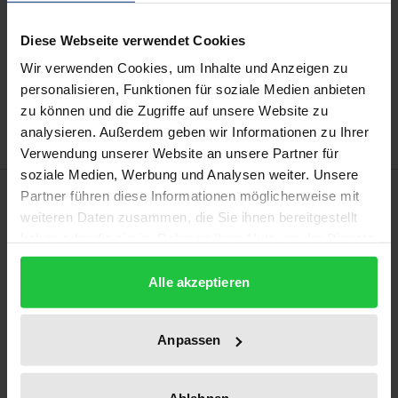
Diese Webseite verwendet Cookies
Add to Cart
Wir verwenden Cookies, um Inhalte und Anzeigen zu
Add to Wish List
personalisieren, Funktionen für soziale Medien anbieten
Delivery cost notice
zu können und die Zugriffe auf unsere Website zu
analysieren. Außerdem geben wir Informationen zu Ihrer
Verwendung unserer Website an unsere Partner für
soziale Medien, Werbung und Analysen weiter. Unsere
Description
Partner führen diese Informationen möglicherweise mit
weiteren Daten zusammen, die Sie ihnen bereitgestellt
haben oder die sie im Rahmen Ihrer Nutzung der Dienste
This book primarily compares newer right-wing
gesammelt haben.
terrorist groups in Germany, like the ‘National
Alle akzeptieren
Socialist Underground’ (NSU), with other groups
that have existed since the late 1960s. It focuses on
Anpassen
the ideology, structures and strategical action of 12
groups. Furthermore, the author reveals the
evolution of right-wing terrorism in Germany and a
Ablehnen