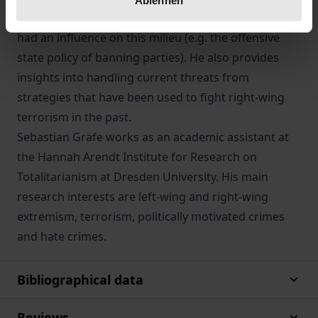
wide range of internal and external criteria that have
had an influence on this milieu (e.g. the offensive
state policy of banning parties). He also provides
insights into handling current threats from
strategies that have been used to fight right-wing
terrorism in the past.
Sebastian Gräfe works as an academic assistant at
the Hannah Arendt Institute for Research on
Totalitarianism at Dresden University. His main
research interests are left-wing and right-wing
extremism, terrorism, politically motivated crimes
and hate crimes.
Bibliographical data
Reviews