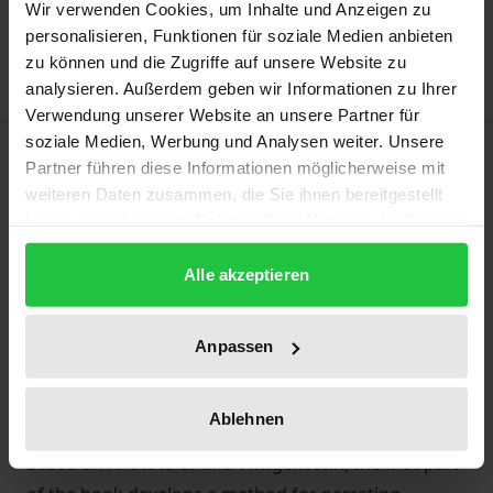
Add to Wish List
Wir verwenden Cookies, um Inhalte und Anzeigen zu
personalisieren, Funktionen für soziale Medien anbieten
Delivery cost notice
zu können und die Zugriffe auf unsere Website zu
analysieren. Außerdem geben wir Informationen zu Ihrer
Verwendung unserer Website an unsere Partner für
soziale Medien, Werbung und Analysen weiter. Unsere
Description
Partner führen diese Informationen möglicherweise mit
weiteren Daten zusammen, die Sie ihnen bereitgestellt
The power and legitimacy of European
haben oder die sie im Rahmen Ihrer Nutzung der Dienste
argumentation are in decline. Nevertheless,
gesammelt haben.
Alle akzeptieren
interests and ideas continue to count in Europe only
when they are put forward as arguments. Beyond
argumentation, Europe is ungovernable. Two
Anpassen
questions are at the centre of this volume: What
does argumentation mean? What are Europe’s
Ablehnen
arguments?
Based on Aristoteles and Wittgenstein, the first part