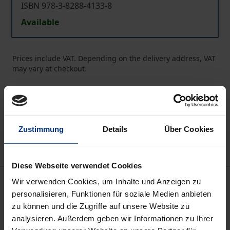
ISBN 978-3-8288-4133-8
Available
Prices include VAT. Depending on the delivery address, VAT
may vary at checkout.
Add to Cart
Add to Wish List
Delivery cost notice
Zustimmung
Details
Über Cookies
Diese Webseite verwendet Cookies
Description
Wir verwenden Cookies, um Inhalte und Anzeigen zu
personalisieren, Funktionen für soziale Medien anbieten
zu können und die Zugriffe auf unsere Website zu
Heutzutage ist es üblich, die Ehre als einen
analysieren. Außerdem geben wir Informationen zu Ihrer
obsoleten Begriff zu betrachten, der nur einem