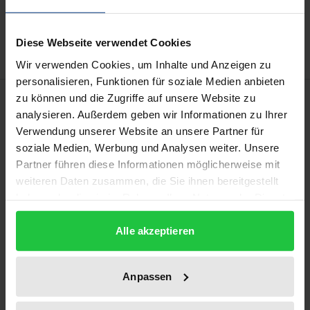
Add to Wish List
Delivery cost notice
Diese Webseite verwendet Cookies
Wir verwenden Cookies, um Inhalte und Anzeigen zu
personalisieren, Funktionen für soziale Medien anbieten
Description
zu können und die Zugriffe auf unsere Website zu
analysieren. Außerdem geben wir Informationen zu Ihrer
Verwendung unserer Website an unsere Partner für
Juvenile delinquency is omnipresent and ubiquitous.
soziale Medien, Werbung und Analysen weiter. Unsere
In times of resource-limited personnel policy,
Partner führen diese Informationen möglicherweise mit
dwindling social control and media-effective appeals
weiteren Daten zusammen, die Sie ihnen bereitgestellt
for sanctions, how should the judiciary react to
haben oder die sie im Rahmen Ihrer Nutzung der Dienste
gesammelt haben.
typical crimes of young first offenders? Is an
Alle akzeptieren
informal letter enough to lead the young person
back to the right path? Or must the juvenile
delinquent truly experience the power of the state in
Anpassen
robes in order to persuade him or her to live in