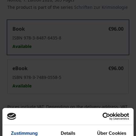
The product is part of the series
Schriften zur Kriminologie
Robe versus Brief im Diversionsverfahren
Book
€96.00
ISBN 978-3-8487-6435-8
Available
Robe versus Brief im Diversionsverfahren
eBook
€96.00
ISBN 978-3-7489-0558-5
Available
Prices include VAT. Depending on the delivery address, VAT
may vary at checkout.
Add to Cart
Zustimmung
Details
Über Cookies