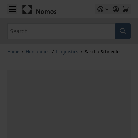
Skip to Content
Search
Home
/
Humanities
/
Linguistics
/
Sascha Schneider