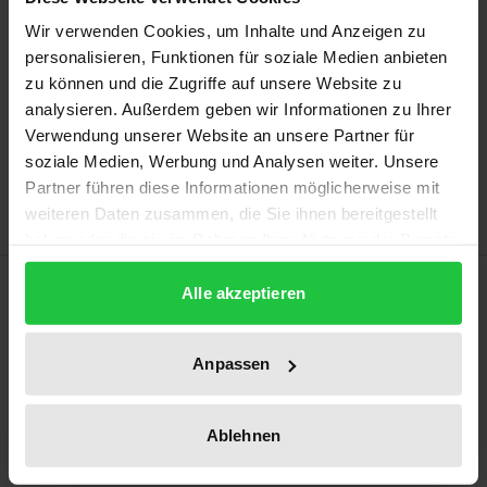
Prices include VAT. Depending on the delivery address, VAT
Wir verwenden Cookies, um Inhalte und Anzeigen zu
may vary at checkout.
personalisieren, Funktionen für soziale Medien anbieten
zu können und die Zugriffe auf unsere Website zu
Add to Cart
analysieren. Außerdem geben wir Informationen zu Ihrer
Verwendung unserer Website an unsere Partner für
Add to Wish List
soziale Medien, Werbung und Analysen weiter. Unsere
Delivery cost notice
Partner führen diese Informationen möglicherweise mit
weiteren Daten zusammen, die Sie ihnen bereitgestellt
haben oder die sie im Rahmen Ihrer Nutzung der Dienste
gesammelt haben.
Description
Alle akzeptieren
The study gives an insight into the professional
Anpassen
reality of self-employed professional guardians in
the field of legal guardianship in Germany. The focus
Ablehnen
of the qualitative research work is on the self-
perceptions of the professional guardians and how