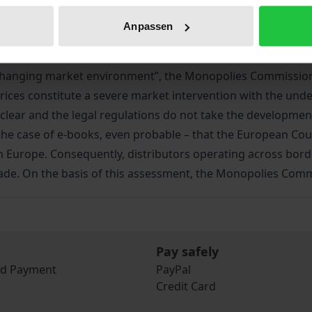
Bibliographical data
Anpassen
n a changing market environment”, the Monopolies Commissio
rices constitute a severe market intervention with the unde
nclear and the legal regulations do not take the developme
in the case of e-books, even probable – that the European Cour
 Europe. Consequently, distributors operating across bor
rade. On the basis of this assessment, the Monopolies Com
Pay safely
nd Payment
PayPal
Credit Card