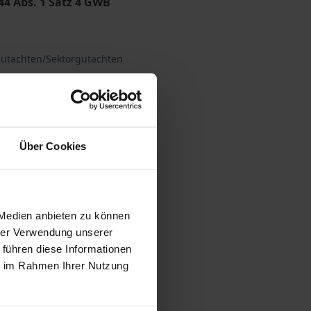
4 Abs. 1 Satz 4 GWB
utachten/Sektorgutachten
ich ändernden Marktumfeld
Über Cookies
 vary at checkout.
 Medien anbieten zu können
hrer Verwendung unserer
 führen diese Informationen
ie im Rahmen Ihrer Nutzung