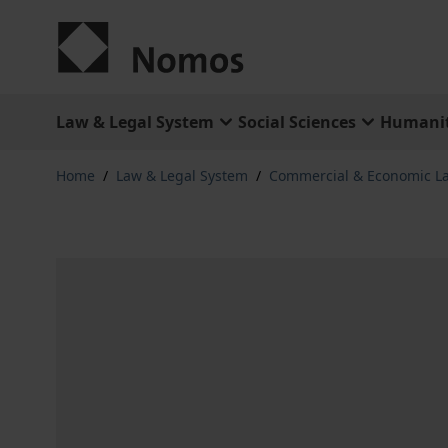
Skip to Content
Law & Legal System
Social Sciences
Humanit
Home
/
Law & Legal System
/
Commercial & Economic L