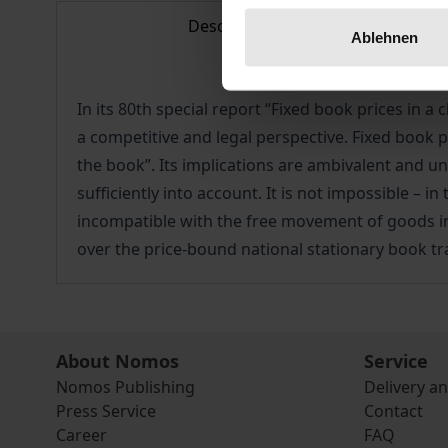
Description
Ablehnen
In its 80th special report “Fixed book prices i
a competitive and legal perspective. Fixed book p
the book”. Its implications are ambivalent and u
sufficiently into account. It is not impossible – 
incompatible with the free movement of goods in
over the price-bound national stationary book t
About Nomos
Service
Nomos Publishing
Delivery a
Press Service
Contact
Career
FAQ