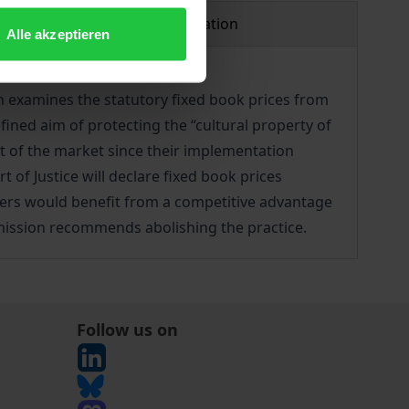
Product safety information
Alle akzeptieren
n examines the statutory fixed book prices from
fined aim of protecting the “cultural property of
nt of the market since their implementation
t of Justice will declare fixed book prices
ders would benefit from a competitive advantage
mission recommends abolishing the practice.
Follow us on