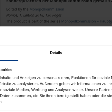
Sondergutachten der Monopolkommission gemäß § 4
Edited by the
Monopolkommission
Nomos, 1. Edition 2018, 130 Pages
The product is part of the series
Monopolkommission – Hauptg
Sondergutachten 80: Die Buchpreisbindung in einem s
eBook
€36.00
ISBN 978-3-8452-9750-7
Details
Available
Cookies
Prices include VAT. Depending on the delivery address, VAT may
nhalte und Anzeigen zu personalisieren, Funktionen für soziale
Website zu analysieren. Außerdem geben wir Informationen zu I
Add to Cart
Add to Wish List
r soziale Medien, Werbung und Analysen weiter. Unsere Partner
Delivery cost notice
 Daten zusammen, die Sie ihnen bereitgestellt haben oder die s
n.