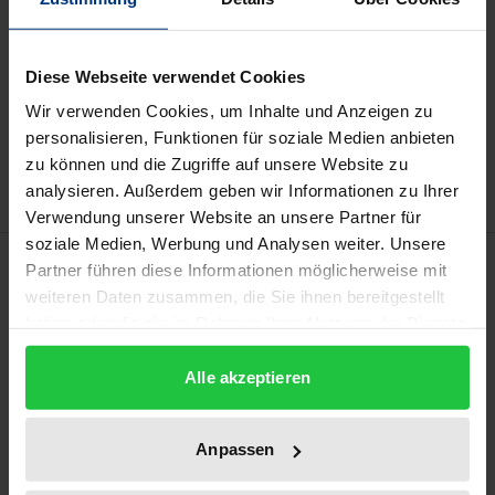
may vary at checkout.
Diese Webseite verwendet Cookies
Add to Cart
Wir verwenden Cookies, um Inhalte und Anzeigen zu
Add to Wish List
personalisieren, Funktionen für soziale Medien anbieten
Delivery cost notice
zu können und die Zugriffe auf unsere Website zu
analysieren. Außerdem geben wir Informationen zu Ihrer
Verwendung unserer Website an unsere Partner für
soziale Medien, Werbung und Analysen weiter. Unsere
Description
Partner führen diese Informationen möglicherweise mit
weiteren Daten zusammen, die Sie ihnen bereitgestellt
haben oder die sie im Rahmen Ihrer Nutzung der Dienste
Teenager’s environments today are determined by
gesammelt haben.
various media influences. Especially Social Network
Alle akzeptieren
Sites like Facebook are an essential part of everyday
communication between young people.
Anpassen
What does it mean for the concept of friendship if
young adults use all available media technologies