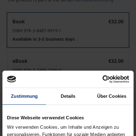
Sozialpädagogik in Geschichte und Gegenwart
Book
€32.00
ISBN 978-3-8487-8919-1
Available in 3-5 business days
Sozialpädagogik in Geschichte und Gegenwart
eBook
€32.00
ISBN 978-3-7489-3200-0
Available
Zustimmung
Details
Über Cookies
Prices include VAT. Depending on the delivery address, VAT
may vary at checkout.
Diese Webseite verwendet Cookies
Add to Cart
Wir verwenden Cookies, um Inhalte und Anzeigen zu
Add to Wish List
personalisieren, Funktionen für soziale Medien anbieten