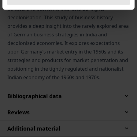
this setting. India became a focal point for varying
political and economic interests during its
decolonisation. This study of business history
provides a deep insight into the rarely explored area
of German business strategies in India and
decolonised economies. It explores expectations
upon Germany’s market entry in the 1950s and its
strategies and products for market penetration and
positioning in the tightly regulated and nationalist
Indian economy of the 1960s and 1970s.
Bibliographical data
Reviews
Additional material