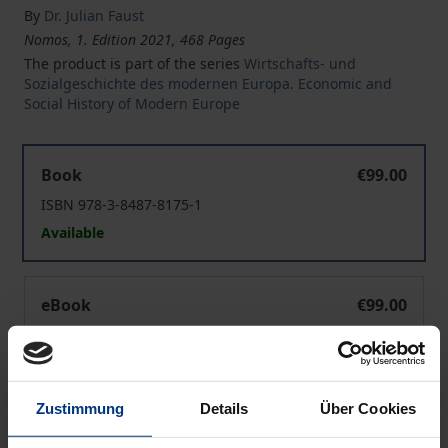
By
Dr. Julian Faust
Nomos, 1. Edition 2021, 468 Pages
The product is part of the series
Wirtschafts- und
Sozialgeschichte des modernen Europa. Economic and
Social History of Modern Europe
Spannungsfelder der Internationalisierung
Book
€99.00
ISBN 978-3-8487-8175-1
Available
Spannungsfelder der Internationalisierung
eBook
€99.00
ISBN 978-3-7489-2635-1
Available
Zustimmung
Details
Über Cookies
Prices include VAT. Depending on the delivery address, VAT