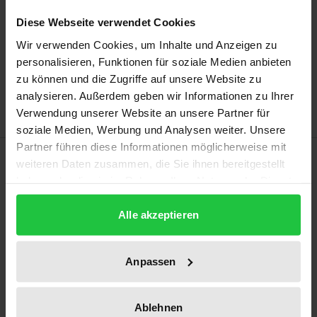
may vary at checkout.
Diese Webseite verwendet Cookies
Add to Cart
Wir verwenden Cookies, um Inhalte und Anzeigen zu
personalisieren, Funktionen für soziale Medien anbieten
Add to Wish List
zu können und die Zugriffe auf unsere Website zu
Delivery cost notice
analysieren. Außerdem geben wir Informationen zu Ihrer
Verwendung unserer Website an unsere Partner für
soziale Medien, Werbung und Analysen weiter. Unsere
Partner führen diese Informationen möglicherweise mit
Description
weiteren Daten zusammen, die Sie ihnen bereitgestellt
haben oder die sie im Rahmen Ihrer Nutzung der Dienste
This historical study analyses German
gesammelt haben.
Alle akzeptieren
multinationals’ business strategies in independent
India. It deals with economic and political
expectations relating to the Indian market against
Anpassen
the backdrop of Cold War tensions and analyses the
positioning of Indo–German joint ventures within
Ablehnen