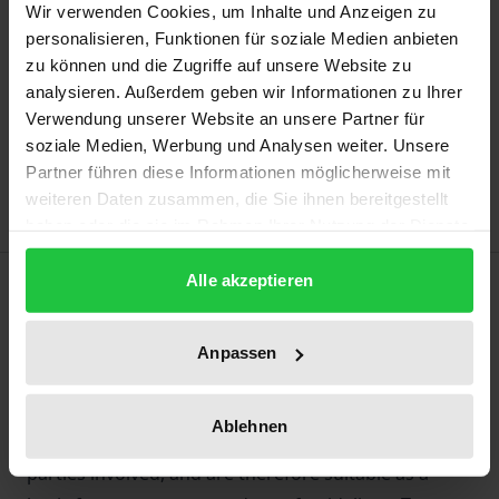
Wir verwenden Cookies, um Inhalte und Anzeigen zu
Prices include VAT. Depending on the delivery address, VAT
personalisieren, Funktionen für soziale Medien anbieten
may vary at checkout.
zu können und die Zugriffe auf unsere Website zu
analysieren. Außerdem geben wir Informationen zu Ihrer
Add to Cart
Verwendung unserer Website an unsere Partner für
Add to Wish List
soziale Medien, Werbung und Analysen weiter. Unsere
Delivery cost notice
Partner führen diese Informationen möglicherweise mit
weiteren Daten zusammen, die Sie ihnen bereitgestellt
haben oder die sie im Rahmen Ihrer Nutzung der Dienste
gesammelt haben.
Description
Alle akzeptieren
In this thesis, decision rules for the programming of
Anpassen
autonomous vehicles in dilemmatic situations are
developed that can be implemented in compliance
Ablehnen
with criminal law, can provide orientation for the
parties involved, and are therefore suitable as a