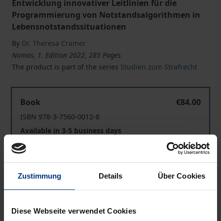
Entwicklung innovativer Leitlinien für die
Programmierung von Notstandsalgorithmen in
Lebensnotstandssituationen
By
Dr. Theresa Cramer
Nomos, 1. Edition 2022, 285 Pages
The product is part of the series
Studien zum Strafrecht
Strafrechtsdogmatische Auflösung dilemmatischer Sit
Book
€84.00
ISBN 978-3-7560-0012-8
Available in 3-5 business days
Strafrechtsdogmatische Auflösung dilemmatischer Sit
eBook
€84.00
Zustimmung
Details
Über Cookies
ISBN 978-3-7489-3591-9
Available
Diese Webseite verwendet Cookies