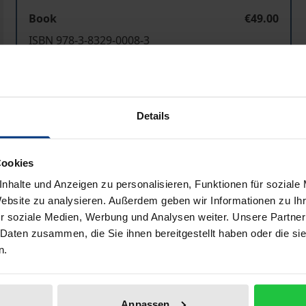
Book
€49.00
ISBN 978-3-8329-0008-3
Not available
Details
Add to Cart
Add to Wish List
Delivery cost notice
Cookies
nhalte und Anzeigen zu personalisieren, Funktionen für soziale
Website zu analysieren. Außerdem geben wir Informationen zu I
Bibliographical data
r soziale Medien, Werbung und Analysen weiter. Unsere Partner
 Daten zusammen, die Sie ihnen bereitgestellt haben oder die s
n.
g der Untersuchungshaft auf die Haftgründe der Flucht- u
nächst einen Überblick über die normativen Voraussetzun
Anpassen