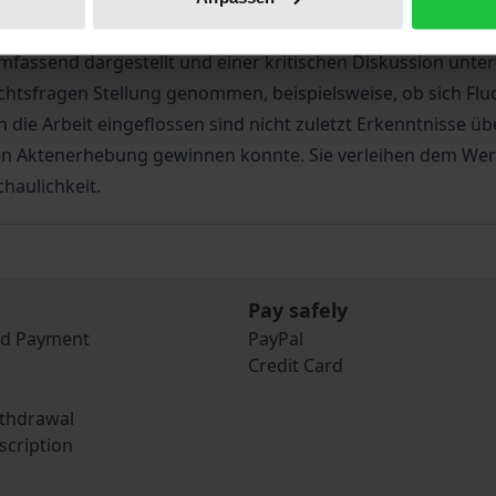
ter zur Bejahung eines Haftgrundes gelangt und welche d
. Auf Basis der gewonnenen Erkenntnisse werden anschließe
assend dargestellt und einer kritischen Diskussion unte
echtsfragen Stellung genommen, beispielsweise, ob sich Flu
n die Arbeit eingeflossen sind nicht zuletzt Erkenntnisse 
nen Aktenerhebung gewinnen konnte. Sie verleihen dem Wer
haulichkeit.
Pay safely
nd Payment
PayPal
Credit Card
ithdrawal
scription