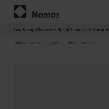
Skip to Content
Law & Legal System
Social Sciences
Humanit
Home
/
Law & Legal System
/
Criminal Law
/
Criminal 