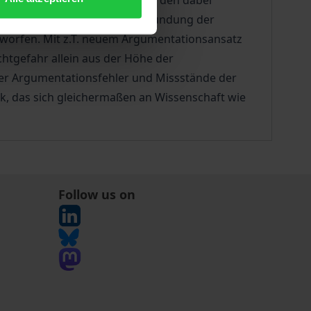
ogmatischen Anforderungen an den dabei
nd die in der Praxis zur Begründung der
rworfen. Mit z.T. neuem Argumentationsansatz
chtgefahr allein aus der Höhe der
über Argumentationsfehler und Missstände der
k, das sich gleichermaßen an Wissenschaft wie
Follow us on