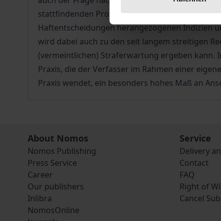
auch der Frage nachgegangen, wie der Haftrich
stattfindenden Prognoseprozess zu stellen sind
Haftentscheidungen herangezogenen Indizien umf
wird dabei auch zu den seit langem streitigen R
(vermeintlichen) Straferwartung ergeben kann. I
Praxis, die der Verfasser im Rahmen einer eige
Praxis wendet, ein besonders hohes Maß an Ansc
About Nomos
Service
Nomos Publishing
Delivery a
Press Service
Contact
Career
FAQ
Our publishers
Right of W
Inlibra
Cancel Sub
NomosOnline