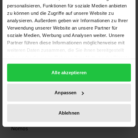
personalisieren, Funktionen für soziale Medien anbieten
1
zu können und die Zugriffe auf unsere Website zu
analysieren. Außerdem geben wir Informationen zu Ihrer
ISBN
Verwendung unserer Website an unsere Partner für
978-3-7890-2063-6
soziale Medien, Werbung und Analysen weiter. Unsere
Partner führen diese Informationen möglicherweise mit
Subtitle
weiteren Daten zusammen, die Sie ihnen bereitgestellt
Erfahrungen und Perspektiven stadtregionaler
haben oder die sie im Rahmen Ihrer Nutzung der Dienste
Politik
gesammelt haben.
Alle akzeptieren
Publication Date
Jul 13, 1990
Anpassen
Year of Publication
1990
Ablehnen
Publisher
Nomos