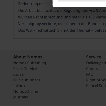
Bedeutung dieses Rechtsinstituts steht.
Die Arbeit beleuchtet die Regelung des Art. 9 
wurden Rechtsprechung und mehr als 100 Verbo
Vereinigungsverbote, die bisher in der Bundesre
Das Werk richtet sich an mit der Thematik befas
About Nomos
Service
Nomos Publishing
Delivery a
Press Service
Contact
Career
FAQ
Our publishers
Right of W
Inlibra
Cancel Sub
NomosOnline
Journals