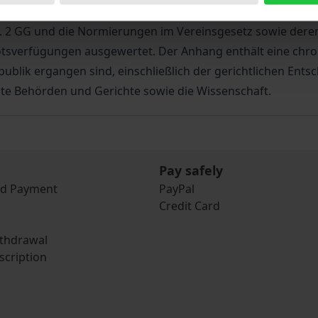
Abs. 2 GG und die Normierungen im Vereinsgesetz sowie der
tsverfügungen ausgewertet. Der Anhang enthält eine chro
publik ergangen sind, einschließlich der gerichtlichen Ent
ste Behörden und Gerichte sowie die Wissenschaft.
Pay safely
nd Payment
PayPal
Credit Card
ithdrawal
scription