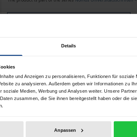
Book
€78.00
ISBN 978-3-8329-1589-6
Not available
Details
Add to Cart
Add to Wish List
Cookies
nhalte und Anzeigen zu personalisieren, Funktionen für soziale
Delivery cost notice
Website zu analysieren. Außerdem geben wir Informationen zu I
r soziale Medien, Werbung und Analysen weiter. Unsere Partner
 Daten zusammen, die Sie ihnen bereitgestellt haben oder die s
n.
Bibliographical data
Anpassen
ird dem Vereinigungsverbot deutlich weniger Beachtung g