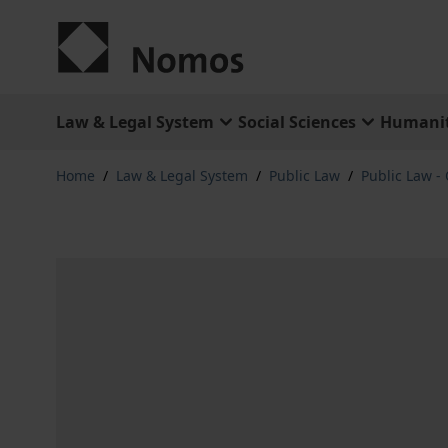
Skip to Content
Law & Legal System
Social Sciences
Humanit
Home
/
Law & Legal System
/
Public Law
/
Public Law -