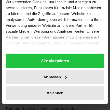
Wir verwenden Cookies, um Inhalte und Anzeigen zu
deutschen Gerichts.
personalisieren, Funktionen für soziale Medien anbieten
Mit der überspitzten Feder des Insiders werden
zu können und die Zugriffe auf unsere Website zu
»Grundsätzliches« und »Grundrechtliches« lyrisch
analysieren. Außerdem geben wir Informationen zu Ihrer
Verwendung unserer Website an unsere Partner für
aufgearbeitet. Ebenso Persönliches und
soziale Medien, Werbung und Analysen weiter. Unsere
Ungereimtes. Schließlich war der Verfasser
Partner führen diese Informationen möglicherweise mit
kritischer Mitarbeiter bei einem Verfassungsrichter
weiteren Daten zusammen, die Sie ihnen bereitgestellt
(ihm ist dieses Werk gewidmet), zuständig für die
haben oder die sie im Rahmen Ihrer Nutzung der Dienste
Kunstfreiheit und bekannt durch den Kruzifix-
gesammelt haben.
Beschluß …
Alle akzeptieren
Ausgehend von der Erkenntnis
… Früher war’s der Philosoph,
Anpassen
Der der Menschheit, die, zu doof,
In die falsche Richtung rannte,
Ablehnen
Unverblümt die Wahrheit nannte.
Aufzuklärn war er verbunden.
Dankbar hat’s der Mensch empfunden.