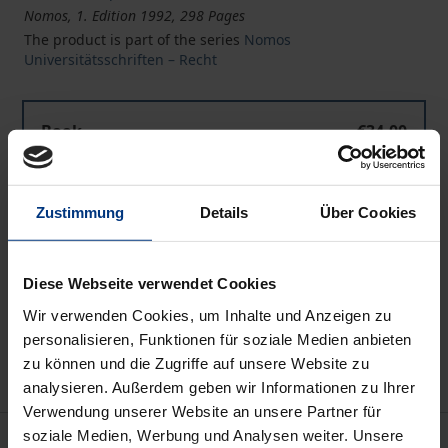
Nomos, 1. Edition 1992, 298 Pages
The product is part of the series
Nomos
Universitätsschriften – Recht
Book
€34.00
ISBN 978-3-7890-2707-9
Not available
Zustimmung
Details
Über Cookies
Add to Cart
Diese Webseite verwendet Cookies
Add to Wish List
Wir verwenden Cookies, um Inhalte und Anzeigen zu
Delivery cost notice
personalisieren, Funktionen für soziale Medien anbieten
zu können und die Zugriffe auf unsere Website zu
analysieren. Außerdem geben wir Informationen zu Ihrer
Verwendung unserer Website an unsere Partner für
soziale Medien, Werbung und Analysen weiter. Unsere
Description