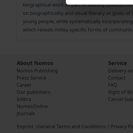
biographical work as part of identity developmen
on biographicality and visual literacy as goals
young people, while systematically incorporating 
which reveals milieu-specific forms of communic
About Nomos
Service
Nomos Publishing
Delivery a
Press Service
Contact
Career
FAQ
Our publishers
Right of W
Inlibra
Cancel Sub
NomosOnline
Journals
Imprint
|
General Terms and Conditions
|
Privacy Po