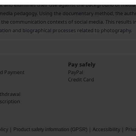
t and examines their use against the background of media b
 of media pedagogy. Using the documentary method, the auth
the communication contexts of social media. This results in
ation and biographical processes related to photography.
Pay safely
nd Payment
PayPal
Credit Card
ithdrawal
scription
licy
|
|
Accessibility
|
Priv
Product safety information (GPSR)