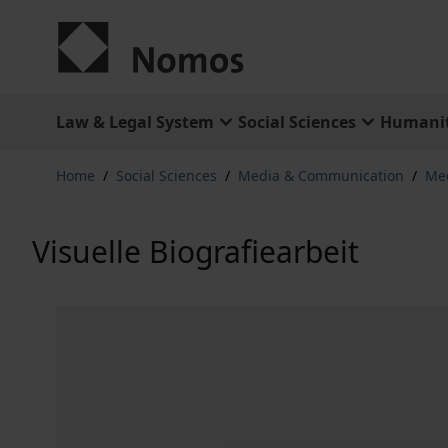
Skip to Content
Law & Legal System
Social Sciences
Humanit
Home
/
Social Sciences
/
Media & Communication
/
Med
Visuelle Biografiearbeit