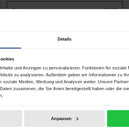
Visuelle Biografiearbeit
V
Book
€69.00
ISBN 978-3-8487-6937-7
Available in 3-5 business days
Details
Prices include VAT. Depending on the delivery address, VAT may
Cookies
Add to Cart
Add to Wish List
nhalte und Anzeigen zu personalisieren, Funktionen für soziale
Delivery cost notice
Website zu analysieren. Außerdem geben wir Informationen zu I
r soziale Medien, Werbung und Analysen weiter. Unsere Partner
 Daten zusammen, die Sie ihnen bereitgestellt haben oder die s
n.
ata
Reviews
Additional materi
Anpassen
ctive on adolescents’ use of smartphones for photography. 