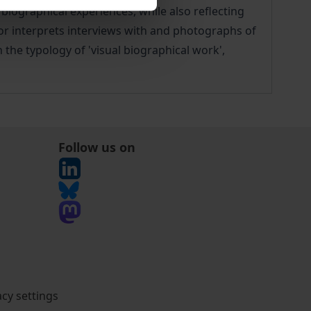
iographical experiences, while also reflecting
or interprets interviews with and photographs of
 the typology of 'visual biographical work',
Follow us on
acy settings