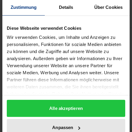
Delivery cost notice
Zustimmung
Details
Über Cookies
Diese Webseite verwendet Cookies
Description
Wir verwenden Cookies, um Inhalte und Anzeigen zu
personalisieren, Funktionen für soziale Medien anbieten
zu können und die Zugriffe auf unsere Website zu
This volume addresses the international challenges
analysieren. Außerdem geben wir Informationen zu Ihrer
that the US faces in the post-Trump era. Will
Verwendung unserer Website an unsere Partner für
President Joe Biden succeed in restoring the
soziale Medien, Werbung und Analysen weiter. Unsere
traditional leadership role of the US? What are the
Partner führen diese Informationen möglicherweise mit
international and domestic hurdles for Biden in
weiteren Daten zusammen, die Sie ihnen bereitgestellt
haben oder die sie im Rahmen Ihrer Nutzung der Dienste
advancing his foreign policy agenda? Drawing on a
gesammelt haben.
liberal perspective in international relations, the
Alle akzeptieren
chapters highlight how domestic and international
politics are intertwined. Societal interests, partisan
polarisation, and executive–legislative relations
Anpassen