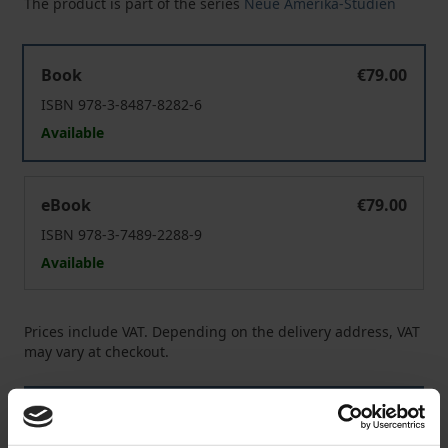
The product is part of the series
Neue Amerika-Studien
Weltmacht und Demokratie
Book
€79.00
ISBN 978-3-8487-8282-6
Available
Weltmacht und Demokratie
eBook
€79.00
ISBN 978-3-7489-2288-9
Available
Prices include VAT. Depending on the delivery address, VAT
may vary at checkout.
Add to Cart
Add to Wish List