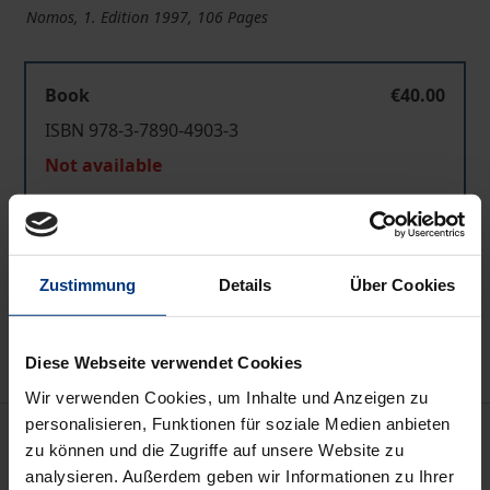
Nomos, 1. Edition 1997, 106 Pages
Book
€40.00
ISBN 978-3-7890-4903-3
Not available
Add to Cart
Zustimmung
Details
Über Cookies
Add to Wish List
Delivery cost notice
Diese Webseite verwendet Cookies
Wir verwenden Cookies, um Inhalte und Anzeigen zu
personalisieren, Funktionen für soziale Medien anbieten
Description
zu können und die Zugriffe auf unsere Website zu
analysieren. Außerdem geben wir Informationen zu Ihrer