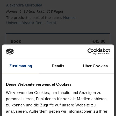
Alexandra Mikroulea
Nomos, 1. Edition 1995, 318 Pages
The product is part of the series
Nomos
Universitätsschriften – Recht
Book
€45.00
ISBN 978-3-7890-3850-1
Not available
Zustimmung
Details
Über Cookies
Add to Cart
Diese Webseite verwendet Cookies
Add to Wish List
Wir verwenden Cookies, um Inhalte und Anzeigen zu
Delivery cost notice
personalisieren, Funktionen für soziale Medien anbieten
zu können und die Zugriffe auf unsere Website zu
analysieren. Außerdem geben wir Informationen zu Ihrer