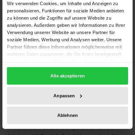
Protokoll zum Schutz des Wettbewerbs
Wir verwenden Cookies, um Inhalte und Anzeigen zu
verabschiedet. Parallel hierzu reformierten Brasilien
personalisieren, Funktionen für soziale Medien anbieten
und Argentinien ihre Kartellgesetze und regeln
zu können und die Zugriffe auf unsere Website zu
analysieren. Außerdem geben wir Informationen zu Ihrer
nunmehr auch eine Zusammenschlusskontrolle. In
Verwendung unserer Website an unsere Partner für
Uruguay wurden im Jahr 2000 spezielle
soziale Medien, Werbung und Analysen weiter. Unsere
Wettbewerbsvorschriften erlassen, während in
Partner führen diese Informationen möglicherweise mit
Paraguay bislang nur ein Gesetzentwurf existiert.
weiteren Daten zusammen, die Sie ihnen bereitgestellt
Die in ihrer Art erste deutschsprachige Arbeit
haben oder die sie im Rahmen Ihrer Nutzung der Dienste
untersucht die nationalen Wettbewerbsnormen
gesammelt haben.
Alle akzeptieren
unter Einschluss des mit dem Mercosur assoziierten
Chile. Der Autor legt dabei besonderen Wert auf die
Anwendungspraxis und wertet zu diesem Zweck
Anpassen
hierzulande nicht zugängliche Entscheidungen von
Behörden und Gerichten aus. Ausgehend von den
Ablehnen
aufgezeigten Parallelen und Unterschieden
zwischen den Rechtsordnungen behandelt die