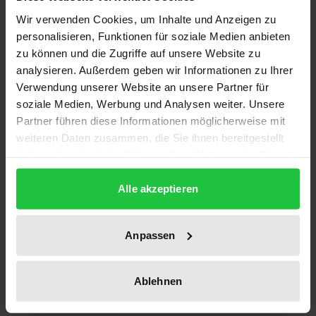
Wien nach dem Ersten Weltkrieg: Immer mehr
Wir verwenden Cookies, um Inhalte und Anzeigen zu
verwahrloste Kinder sitzen in
personalisieren, Funktionen für soziale Medien anbieten
Erziehungsberatungsstellen. Kriegstraumata, Armut
zu können und die Zugriffe auf unsere Website zu
und zerbrochene Familienstrukturen haben sie
analysieren. Außerdem geben wir Informationen zu Ihrer
vielfach aus der Bahn geworfen. Zu Beginn greifen
Verwendung unserer Website an unsere Partner für
nur professionelle Erzieher wie August Aichhorn,
soziale Medien, Werbung und Analysen weiter. Unsere
Partner führen diese Informationen möglicherweise mit
Siegfried Bernfeld oder Hans Zulliger auf die
weiteren Daten zusammen, die Sie ihnen bereitgestellt
Methoden der Psychoanalyse zurück, um den
haben oder die sie im Rahmen Ihrer Nutzung der Dienste
Kindern zu helfen. Doch in der präkären Situation
gesammelt haben.
der frühen 1920er-Jahre wächst die Idee,
Alle akzeptieren
psychoanalytisches Wissen auch breiteren Kreisen
im Volk zugänglich zu machen. So sollen auch nicht-
Anpassen
professionelle Erzieher – im Regelfall die Eltern – das
für Erwachsene oft unverständliche Verhalten von
Kindern besser verstehen, Fehlverhalten in der
Ablehnen
Erziehung vermeiden und das Entstehen von