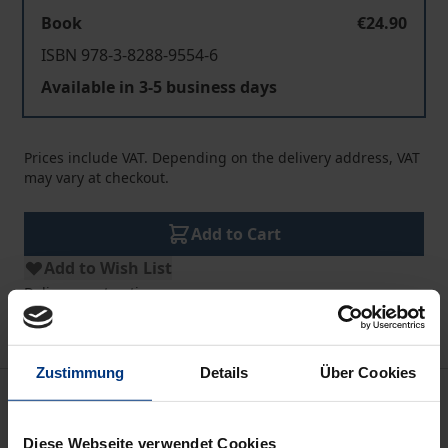
Book
€24.90
ISBN 978-3-8288-9554-6
Available in 3-5 business days
Prices include VAT. Depending on the delivery address, VAT
may vary at checkout.
Add to Cart
Add to Wish List
Delivery cost notice
Zustimmung
Details
Über Cookies
Description
Diese Webseite verwendet Cookies