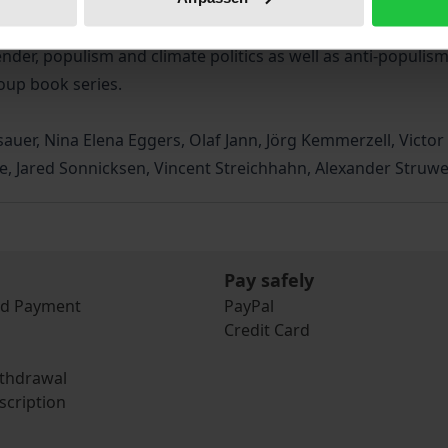
ssible for current research topics.
cepts and (self-)critiques of populism research: sociology 
r, populism and climate politics as well as anti-populism
oup book series.
auer, Nina Elena Eggers, Olaf Jann, Jörg Kemmerzell, Victor
ille, Jared Sonnicksen, Vincent Streichhahn, Alexander Str
Pay safely
nd Payment
PayPal
Credit Card
ithdrawal
scription