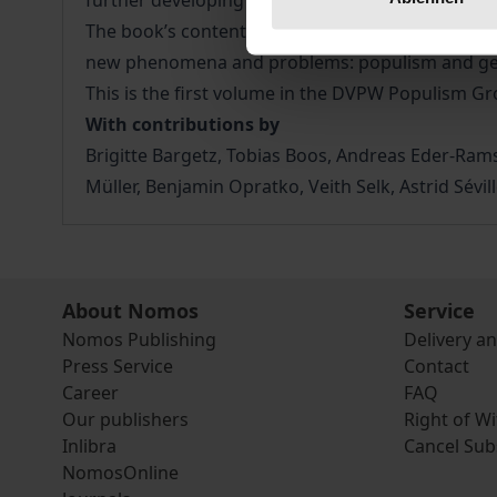
further developing and making key concepts acce
The book’s contents include basic questions, con
new phenomena and problems: populism and gende
This is the first volume in the DVPW Populism Gr
With contributions by
Brigitte Bargetz, Tobias Boos, Andreas Eder-Rams
Müller, Benjamin Opratko, Veith Selk, Astrid Sév
About Nomos
Service
Nomos Publishing
Delivery a
Press Service
Contact
Career
FAQ
Our publishers
Right of W
Inlibra
Cancel Sub
NomosOnline