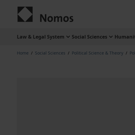
Skip to Content
Law & Legal System
Social Sciences
Humanit
Home
/
Social Sciences
/
Political Science & Theory
/
Po