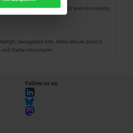
of knowledge, ideology, moralism and normativity;
.
 Kempf, Seongcheol Kim, Heike Mauer, Julian F.
uwe und Stefan Vennmann.
Follow us on