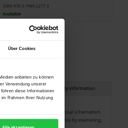
ISBN 978-3-7489-2277-3
Available
 vary at checkout.
Über Cookies
 Medien anbieten zu können
hrer Verwendung unserer
al
Product safety information
 führen diese Informationen
ie im Rahmen Ihrer Nutzung
arch practice, a form of conceptual schematism
ation. This volume responds to this by examining,
Alle akzeptieren