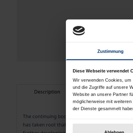
Zustimmung
Diese Webseite verwendet 
Wir verwenden Cookies, um I
und die Zugriffe auf unsere 
Description
Bibliographical d
Website an unsere Partner fü
möglicherweise mit weiteren
der Dienste gesammelt habe
The continuing boom in the study of populism ra
has taken root that is not always adequately refle
Ablehnen