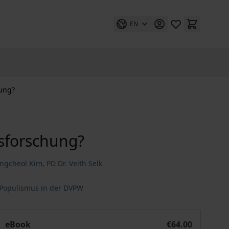
EN
hung?
sforschung?
ongcheol Kim
,
PD Dr. Veith Selk
Populismus in der DVPW
Wie weiter mit der Populismusforschung?
eBook
€64.00