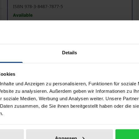
ISBN 978-3-8487-7877-5
Available
Prices include VAT. Depending on the delivery address, VAT may
Details
Add to Cart
Add to Wish List
Delivery cost notice
Cookies
nhalte und Anzeigen zu personalisieren, Funktionen für soziale
Website zu analysieren. Außerdem geben wir Informationen zu I
ata
Reviews
Additional materi
r soziale Medien, Werbung und Analysen weiter. Unsere Partner
 Daten zusammen, die Sie ihnen bereitgestellt haben oder die s
n.
ises questions about new approaches to the topic. In rese
cted in its rigour, analytical viability and normative orient
Anpassen