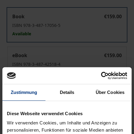
Wiskiauten/Mochovoe
Book
€159.00
ISBN 978-3-487-17056-5
Available
Wiskiauten/Mochovoe
eBook
€159.00
ISBN 978-3-487-42518-4
Available
Zustimmung
Details
Über Cookies
Prices include VAT. Depending on the delivery address, VAT
may vary at checkout.
Diese Webseite verwendet Cookies
Add to Cart
Wir verwenden Cookies, um Inhalte und Anzeigen zu
Add to Wish List
personalisieren, Funktionen für soziale Medien anbieten
Delivery cost notice