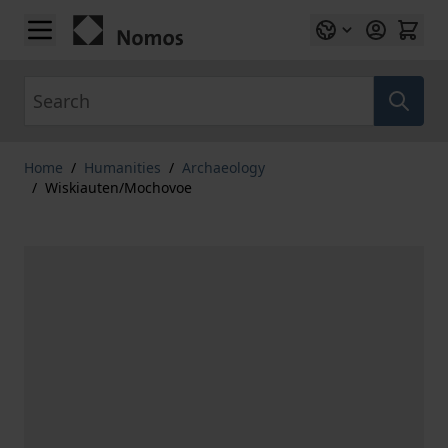
Skip to Content
Search
Home
/
Humanities
/
Archaeology
/
Wiskiauten/Mochovoe