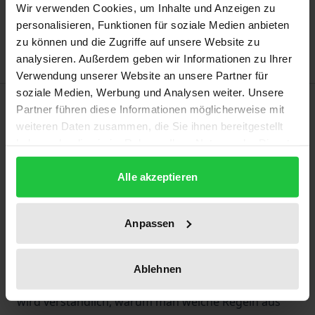
Wir verwenden Cookies, um Inhalte und Anzeigen zu
Add to Wish List
personalisieren, Funktionen für soziale Medien anbieten
Delivery cost notice
zu können und die Zugriffe auf unsere Website zu
analysieren. Außerdem geben wir Informationen zu Ihrer
Verwendung unserer Website an unsere Partner für
soziale Medien, Werbung und Analysen weiter. Unsere
Description
Partner führen diese Informationen möglicherweise mit
weiteren Daten zusammen, die Sie ihnen bereitgestellt
Das Kompendium von Lorenz ist die 1. Adresse für
haben oder die sie im Rahmen Ihrer Nutzung der Dienste
gesammelt haben.
Studium und erste Berufsjahre. Viele typische
Alle akzeptieren
Übungsfälle mit Lösungshinweisen aus dem
späteren Berufsalltag machen die spröden
Normzusammenhänge, auch dank vieler Beispiele
Anpassen
und Übersichten, begreifbar.
Die 4. Auflage vertieft nochmals die Einbettung in
Ablehnen
die praktische, anwendungsbezogene Fallarbeit. So
wird verständlich, warum man welche Regeln aus