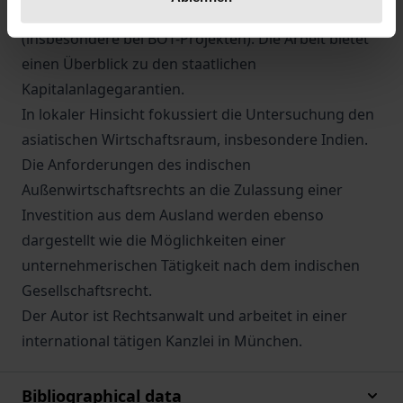
werden Verträge zwischen Staaten und Privaten
(insbesondere bei BOT-Projekten). Die Arbeit bietet
einen Überblick zu den staatlichen
Kapitalanlagegarantien.
In lokaler Hinsicht fokussiert die Untersuchung den
asiatischen Wirtschaftsraum, insbesondere Indien.
Die Anforderungen des indischen
Außenwirtschaftsrechts an die Zulassung einer
Investition aus dem Ausland werden ebenso
dargestellt wie die Möglichkeiten einer
unternehmerischen Tätigkeit nach dem indischen
Gesellschaftsrecht.
Der Autor ist Rechtsanwalt und arbeitet in einer
international tätigen Kanzlei in München.
Bibliographical data