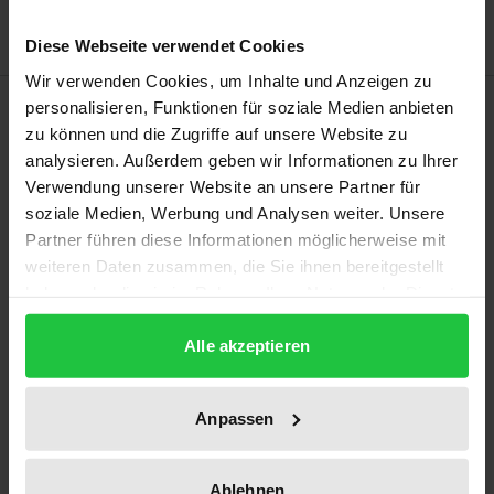
Diese Webseite verwendet Cookies
Wir verwenden Cookies, um Inhalte und Anzeigen zu
Description
personalisieren, Funktionen für soziale Medien anbieten
zu können und die Zugriffe auf unsere Website zu
analysieren. Außerdem geben wir Informationen zu Ihrer
Die Arbeit befaßt sich mit der Zulassung und dem
Verwendung unserer Website an unsere Partner für
Rechtsschutz privater Direktinvestitionen in
soziale Medien, Werbung und Analysen weiter. Unsere
Entwicklungsländern.
Partner führen diese Informationen möglicherweise mit
Herausgestellt werden sowohl die Bedeutung von
weiteren Daten zusammen, die Sie ihnen bereitgestellt
Rechtssicherheit und -klarheit für die
haben oder die sie im Rahmen Ihrer Nutzung der Dienste
gesammelt haben.
Investitionsentscheidung als auch die einzelnen
Alle akzeptieren
rechtlichen Instrumente und deren
Zusammenwirken zum Schutz von
Auslandsinvestitionen, wie z.B. nationale
Anpassen
Rechtsordnungen, multinationale Vereinbarungen
(insbesondere GATT) und Völkerrecht. Untersucht
Ablehnen